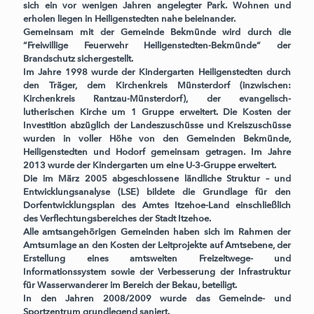
sich ein vor wenigen Jahren angelegter Park. Wohnen und
erholen liegen in Heiligenstedten nahe beieinander.
Gemeinsam mit der Gemeinde Bekmünde wird durch die
“Freiwillige Feuerwehr Heiligenstedten-Bekmünde“ der
Brandschutz sichergestellt.
Im Jahre 1998 wurde der Kindergarten Heiligenstedten durch
den Träger, dem Kirchenkreis Münsterdorf (inzwischen:
Kirchenkreis Rantzau-Münsterdorf), der evangelisch-
lutherischen Kirche um 1 Gruppe erweitert. Die Kosten der
Investition abzüglich der Landeszuschüsse und Kreiszuschüsse
wurden in voller Höhe von den Gemeinden Bekmünde,
Heiligenstedten und Hodorf gemeinsam getragen. Im Jahre
2013 wurde der Kindergarten um eine U-3-Gruppe erweitert.
Die im März 2005 abgeschlossene ländliche Struktur – und
Entwicklungsanalyse (LSE) bildete die Grundlage für den
Dorfentwicklungsplan des Amtes Itzehoe-Land einschließlich
des Verflechtungsbereiches der Stadt Itzehoe.
Alle amtsangehörigen Gemeinden haben sich im Rahmen der
Amtsumlage an den Kosten der Leitprojekte auf Amtsebene, der
Erstellung eines amtsweiten Freizeitwege- und
Informationssystem sowie der Verbesserung der Infrastruktur
für Wasserwanderer im Bereich der Bekau, beteiligt.
In den Jahren 2008/2009 wurde das Gemeinde- und
Sportzentrum grundlegend saniert.