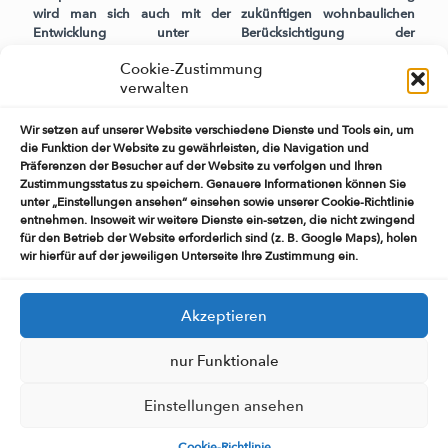
wird man sich auch mit der zukünftigen wohnbaulichen
Entwicklung unter Berücksichtigung der
Innenentwicklungspotentiale und dem demografischen Wandel
Cookie-Zustimmung
auseinandersetzen.
verwalten
Der langjährige Bürgermeister der Gemeinde Heiligenstedten,
Gerfried Klitz, der von 1978-2014 die Geschicke der Gemeinde
leitete, verstarb Ende August 2014 nach langer, schwerer
Wir setzen auf unserer Website verschiedene Dienste und Tools ein, um
Krankheit.
die Funktion der Website zu gewährleisten, die Navigation und
Am 14.10.2014 wählte die Gemeindevertretung einstimmig
Präferenzen der Besucher auf der Website zu verfolgen und Ihren
Herrn Peter Rakowski-Dammann zum neuen Bürgermeister der
Zustimmungsstatus zu speichern. Genauere Informationen können Sie
unter „Einstellungen ansehen“ einsehen sowie unserer Cookie-Richtlinie
Gemeinde.
entnehmen. Insoweit wir weitere Dienste ein-setzen, die nicht zwingend
Die Gemeinde konnte in 2009 auf ein 1175-jähriges Bestehen
für den Betrieb der Website erforderlich sind (z. B. Google Maps), holen
zurückblicken.
wir hierfür auf der jeweiligen Unterseite Ihre Zustimmung ein.
Akzeptieren
nur Funktionale
Impressum
Datenschutzerklärung
Einstellungen ansehen
Cookie-Richtlinie