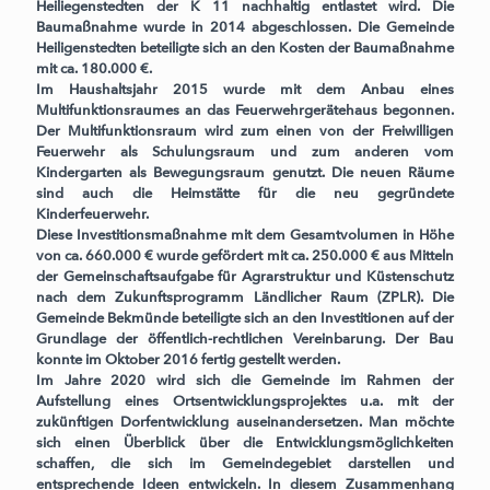
Heiliegenstedten der K 11 nachhaltig entlastet wird. Die
Baumaßnahme wurde in 2014 abgeschlossen. Die Gemeinde
Heiligenstedten beteiligte sich an den Kosten der Baumaßnahme
mit ca. 180.000 €.
Im Haushaltsjahr 2015 wurde mit dem Anbau eines
Multifunktionsraumes an das Feuerwehrgerätehaus begonnen.
Der Multifunktionsraum wird zum einen von der Freiwilligen
Feuerwehr als Schulungsraum und zum anderen vom
Kindergarten als Bewegungsraum genutzt. Die neuen Räume
sind auch die Heimstätte für die neu gegründete
Kinderfeuerwehr.
Diese Investitionsmaßnahme mit dem Gesamtvolumen in Höhe
von ca. 660.000 € wurde gefördert mit ca. 250.000 € aus Mitteln
der Gemeinschaftsaufgabe für Agrarstruktur und Küstenschutz
nach dem Zukunftsprogramm Ländlicher Raum (ZPLR). Die
Gemeinde Bekmünde beteiligte sich an den Investitionen auf der
Grundlage der öffentlich-rechtlichen Vereinbarung. Der Bau
konnte im Oktober 2016 fertig gestellt werden.
Im Jahre 2020 wird sich die Gemeinde im Rahmen der
Aufstellung eines Ortsentwicklungsprojektes u.a. mit der
zukünftigen Dorfentwicklung auseinandersetzen. Man möchte
sich einen Überblick über die Entwicklungsmöglichkeiten
schaffen, die sich im Gemeindegebiet darstellen und
entsprechende Ideen entwickeln. In diesem Zusammenhang