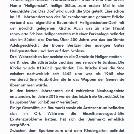
Name “Heligonstat“, heilige Stätte, zum ersten Mal in der
Geschichte vor. Das Dorf wird durch die Stör geteilt. Eine schon
im 15. Jahrhundert von der Brückenkommune gebaute Brücke
verband das eigentliche Bauerndorf Heiligenstedten-Dorf mit
der nördlich gelegenen Kirche. Auch das zu alter Pracht
renovierte Schloss Heiligenstedten mit einer Parkanlage befindet
sich im Südteil des Dorfes. Über 200 Jahre war das berühmte
Adelsgeschlecht der Blome Besitzer des adeligen Gutes
Heiligenstedten und Herr auf dem Schloss.
Drei Wahrzeichen kennzeichnen die Gemeinde Heilgenstedten -
die Kirche, die Störbrücke und das neu renovierte Schloss. Die
Kirche wurde 810-812 gegründet. Die Brücke über die Stör
existiert nachweislich seit 1442 und war bis 1965 eine
wunderschöne Holzbrücke, die in das Wappen der Gemeinde
übernommen wurde.
In den letzten Jahrzehnten sind zahlreiche Neubaugebiete
entstanden. Im Jahre 2016 wurde das letzte freie Grundstück im
Baugebiet “Am Schloßpark“ veräußert.
Einige Geschäfte, ein Baumarkt sowie ein Ärztezentrum befinden
sich im Ort. Während die Einzelhandelsgeschäfte
Existenzprobleme hatten, hat sich der Baumarkt erheblich
vergrößert.
Zwischen dem Sportzentrum und dem Kindergarten befindet