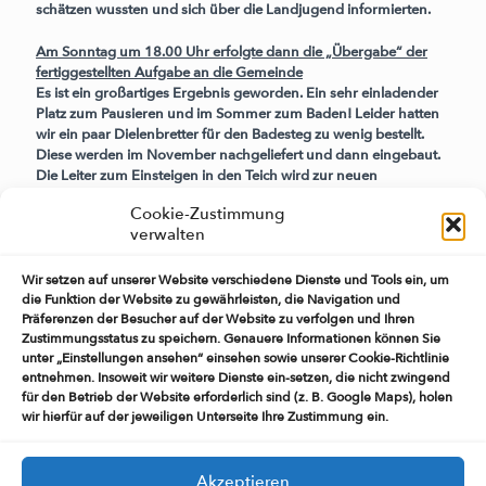
schätzen wussten und sich über die Landjugend informierten.
Am Sonntag um 18.00 Uhr erfolgte dann die „Übergabe“ der
fertiggestellten Aufgabe an die Gemeinde
Es ist ein großartiges Ergebnis geworden. Ein sehr einladender
Platz zum Pausieren und im Sommer zum Baden! Leider hatten
wir ein paar Dielenbretter für den Badesteg zu wenig bestellt.
Diese werden im November nachgeliefert und dann eingebaut.
Die Leiter zum Einsteigen in den Teich wird zur neuen
Badesaison wieder am Steg montiert.
Cookie-Zustimmung
verwalten
Zum Abschluss der 72 h- Aktion hat unser Bürgermeister Peter
Rakowski-Dammann die anwesenden Lajus und
Gemeindemitglieder zum Grillen in das Feuerwehrgerätehaus
Wir setzen auf unserer Website verschiedene Dienste und Tools ein, um
die Funktion der Website zu gewährleisten, die Navigation und
eingeladen. Der Wehrführer und sein Team haben der ganzen
Präferenzen der Besucher auf der Website zu verfolgen und Ihren
Aktion einen gemütlichen Abschluss verliehen.
Zustimmungsstatus zu speichern. Genauere Informationen können Sie
Ganz nach dem Motto:
unter „Einstellungen ansehen“ einsehen sowie unserer Cookie-Richtlinie
entnehmen. Insoweit wir weitere Dienste ein-setzen, die nicht zwingend
für den Betrieb der Website erforderlich sind (z. B. Google Maps), holen
wir hierfür auf der jeweiligen Unterseite Ihre Zustimmung ein.
Akzeptieren