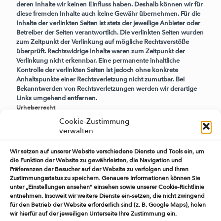
deren Inhalte wir keinen Einfluss haben. Deshalb können wir für
diese fremden Inhalte auch keine Gewähr übernehmen. Für die
Inhalte der verlinkten Seiten ist stets der jeweilige Anbieter oder
Betreiber der Seiten verantwortlich. Die verlinkten Seiten wurden
zum Zeitpunkt der Verlinkung auf mögliche Rechtsverstöße
überprüft. Rechtswidrige Inhalte waren zum Zeitpunkt der
Verlinkung nicht erkennbar. Eine permanente inhaltliche
Kontrolle der verlinkten Seiten ist jedoch ohne konkrete
Anhaltspunkte einer Rechtsverletzung nicht zumutbar. Bei
Bekanntwerden von Rechtsverletzungen werden wir derartige
Links umgehend entfernen.
Urheberrecht
Cookie-Zustimmung
Die durch die Seitenbetreiber erstellten Inhalte und Werke auf
verwalten
diesen Seiten unterliegen dem deutschen Urheberrecht. Die
Vervielfältigung, Bearbeitung, Verbreitung und jede Art der
Wir setzen auf unserer Website verschiedene Dienste und Tools ein, um
Verwertung außerhalb der Grenzen des Urheberrechtes
die Funktion der Website zu gewährleisten, die Navigation und
bedürfen der schriftlichen Zustimmung des jeweiligen Autors
Präferenzen der Besucher auf der Website zu verfolgen und Ihren
bzw. Erstellers. Downloads und Kopien dieser Seite sind nur für
Zustimmungsstatus zu speichern. Genauere Informationen können Sie
den privaten, nicht kommerziellen Gebrauch gestattet. Soweit
unter „Einstellungen ansehen“ einsehen sowie unserer Cookie-Richtlinie
die Inhalte auf dieser Seite nicht vom Betreiber erstellt wurden,
entnehmen. Insoweit wir weitere Dienste ein-setzen, die nicht zwingend
werden die Urheberrechte Dritter beachtet. Insbesondere
für den Betrieb der Website erforderlich sind (z. B. Google Maps), holen
werden Inhalte Dritter als solche gekennzeichnet. Sollten Sie
wir hierfür auf der jeweiligen Unterseite Ihre Zustimmung ein.
trotzdem auf eine Urheberrechtsverletzung aufmerksam