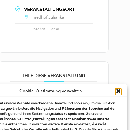
VERANSTALTUNGSORT
Friedhof Julianka
Friedhof Julianka
TEILE DIESE VERANSTALTUNG
Cookie-Zustimmung verwalten
auf unserer Website verschiedene Dienste und Tools ein, um die Funktion
 zu gewährleisten, die Navigation und Präferenzen der Besucher auf der
verfolgen und Ihren Zustimmungsstatus zu speichern. Genauere
en können Sie unter „Einstellungen ansehen“ einsehen sowie unserer
linie entnehmen. Insoweit wir weitere Dienste ein-setzen, die nicht
r den Betrieb der Website erforderlich sind (z. B. Google Maps), holen wir