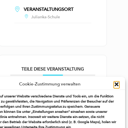
VERANSTALTUNGSORT
Julianka-Schule
TEILE DIESE VERANSTALTUNG
Cookie-Zustimmung verwalten
auf unserer Website verschiedene Dienste und Tools ein, um die Funktion
 zu gewährleisten, die Navigation und Präferenzen der Besucher auf der
verfolgen und Ihren Zustimmungsstatus zu speichern. Genauere
en können Sie unter „Einstellungen ansehen“ einsehen sowie unserer
linie entnehmen. Insoweit wir weitere Dienste ein-setzen, die nicht
r den Betrieb der Website erforderlich sind (z. B. Google Maps), holen wir
 der jeweiligen Unterseite Ihre Zustimmung ein.