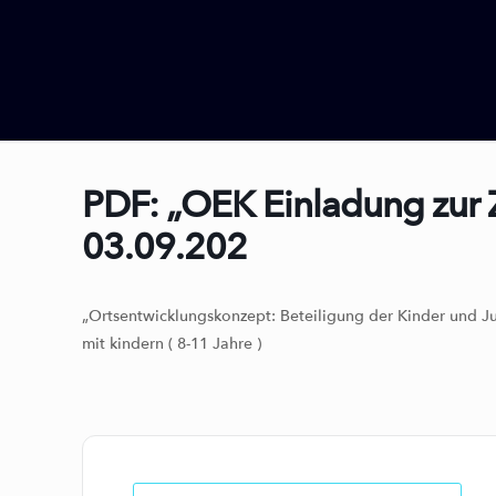
PDF: „OEK Einladung zur 
03.09.202
„Ortsentwicklungskonzept: Beteiligung der Kinder und J
mit kindern ( 8-11 Jahre )