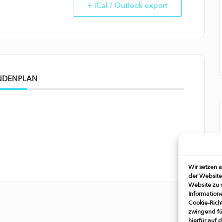
+ iCal / Outlook export
NDENPLAN
Wir setzen 
der Website
Website zu 
Information
Cookie-Richt
zwingend fü
hierfür auf