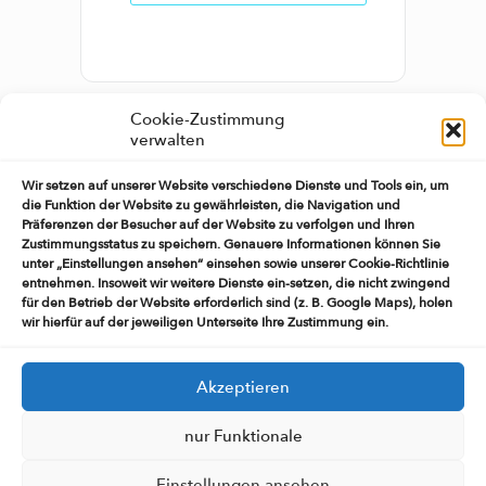
Cookie-Zustimmung
verwalten
TEILE DIESE
Wir setzen auf unserer Website verschiedene Dienste und Tools ein, um
VERANSTALTUNG
die Funktion der Website zu gewährleisten, die Navigation und
Präferenzen der Besucher auf der Website zu verfolgen und Ihren
Zustimmungsstatus zu speichern. Genauere Informationen können Sie
unter „Einstellungen ansehen“ einsehen sowie unserer Cookie-Richtlinie
entnehmen. Insoweit wir weitere Dienste ein-setzen, die nicht zwingend
für den Betrieb der Website erforderlich sind (z. B. Google Maps), holen
wir hierfür auf der jeweiligen Unterseite Ihre Zustimmung ein.
Akzeptieren
nur Funktionale
Impressum
Datenschutzerklärung
Einstellungen ansehen